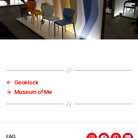
←
Geoklock
→
Museum of Me
FAQ