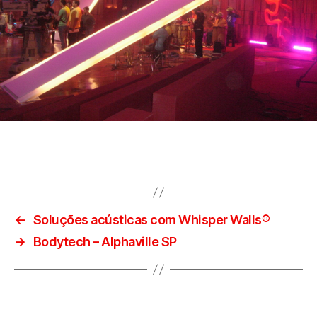
←
Soluções acústicas com Whisper Walls®
→
Bodytech – Alphaville SP